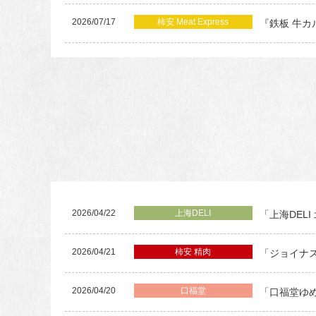
2026/07/17
柿安 Meat Express
『鉄板 牛
2026/04/22
上海DELI
「上海DEL
2026/04/21
柿安 精肉
「ジョイナ
2026/04/20
口福堂
「口福堂ゆ