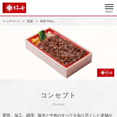
MENU
トップページ
惣菜
柿安 牛めし
コンセプト
Concept
肥育、加工、調理、販売と牛肉のすべてを知り尽くした老舗が